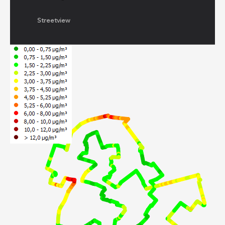
Streetview
+
−