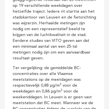
op 19 verschillende weekdagen over
hetzelfde traject. Iedere rit startte aan het
stadskantoor van Leuven en de fietsrichting
was wijzerzin. Herhaalde metingen zijn
nodig om een representatief beeld te
krijgen van de luchtkwaliteit in de stad.
Eerdere studies van VITO geven aan dat
een minimaal aantal van een 25-tal
metingen nodig zijn om een aanvaardbaar
resultaat geven.
Ter vergelijking: de gemiddelde BC-
concentraties over alle Vlaamse
meetstations op de meetdagen was
3
respectievelijk 0,88 μg/m
voor de
3
weekdagen en 0,86 μg/m
voor de
weekenddagen. In Leuven is er geen vast
meetstation dat BC meet. Wanneer we de
BC-concentraties tijdens de uurslots van de