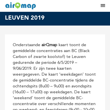
M
LEUVEN 2019
Onderstaande
airQmap
kaart toont de
gemiddelde concentraties aan BC (Black
Carbon of zwarte koolstof) te Leuven
gedurende de periode 6/5/2019 –
9/06/2019. Er zijn twee kaarten
weergegeven. De kaart ‘weekdagen’ toont
de gemiddelde BC-concentratie tijdens de
ochtendspits (8u00 – 9u00) en avondspits
(16u00 – 17u00) op weekdagen. De kaart
‘weekend’ toont de gemiddelde BC-
concentratie over verschillende momenten
op weekend- en feestdagen (9u00 - 10u00,